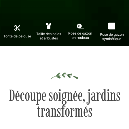
Pose de gazon
Taille des haies
Pose de gazon
Tonte de pelouse
en rouleau
et arbustes
synthétique
Découpe soignée, jardins
transformés