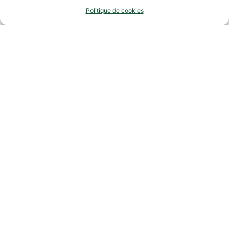
(déplacements dans le 77, 91, 94 et 89)
Politique de cookies
Pourquoi nous choisir
pour vos besoins en
aménagement paysager
?